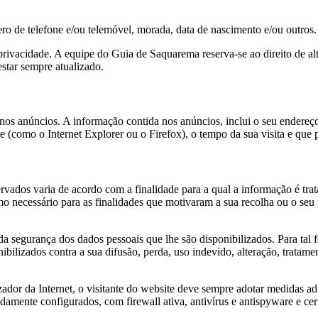
ro de telefone e/ou telemóvel, morada, data de nascimento e/ou outros.
rivacidade. A equipe do Guia de Saquarema reserva-se ao direito de a
estar sempre atualizado.
os anúncios. A informação contida nos anúncios, inclui o seu endereço 
te (como o Internet Explorer ou o Firefox), o tempo da sua visita e que 
ados varia de acordo com a finalidade para a qual a informação é trata
 necessário para as finalidades que motivaram a sua recolha ou o seu 
 segurança dos dados pessoais que lhe são disponibilizados. Para tal f
nibilizados contra a sua difusão, perda, uso indevido, alteração, trata
zador da Internet, o visitante do website deve sempre adotar medidas a
nte configurados, com firewall ativa, antivírus e antispyware e certifi