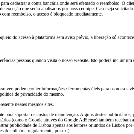
para cadastrar a conta bancária onde será efetuado o reembolso. O clie
de exceção que serão analisados por nossa equipe. Caso seja solicitado
to com reembolso, o acesso é bloqueado imediatamente.
queio do acesso à plataforma sem aviso prévio, a liberação só acontec
erências pessoas quando visita o nosso website. Isto poderá incluir um
so ver, podem conter informações / ferramentas úteis para os nossos visi
 a politica de privacidade do mesmo.
resente nesses mesmos sites.
e para suportar os custos de manutenção. Alguns destes publicitários,
citários (como o Google através do Google AdSense) também recebam a 
strar publicidade de Lisboa apenas aos leitores oriundos de Lisboa por 
es de culinária regularmente, por ex.).