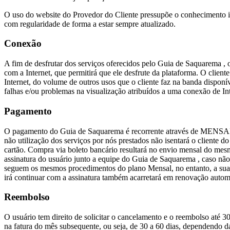
O uso do website do Provedor do Cliente pressupõe o conhecimento in
com regularidade de forma a estar sempre atualizado.
Conexão
A fim de desfrutar dos serviços oferecidos pelo Guia de Saquarema , 
com a Internet, que permitirá que ele desfrute da plataforma. O client
Internet, do volume de outros usos que o cliente faz na banda disp
falhas e/ou problemas na visualização atribuídos a uma conexão de Int
Pagamento
O pagamento do Guia de Saquarema é recorrente através de MENSAL
não utilização dos serviços por nós prestados não isentará o cliente
cartão. Compra via boleto bancário resultará no envio mensal do mes
assinatura do usuário junto a equipe do Guia de Saquarema , caso nã
seguem os mesmos procedimentos do plano Mensal, no entanto, a sua r
irá continuar com a assinatura também acarretará em renovação autom
Reembolso
O usuário tem direito de solicitar o cancelamento e o reembolso até 3
na fatura do mês subsequente, ou seja, de 30 a 60 dias, dependendo da