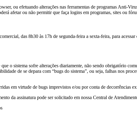
owser, ou efetuando alterações nas ferramentas de programas Anti-Virus,
erá afetar ou não permitir que faça logins em programas, sites ou fórun
omercial, das 8h30 às 17h de segunda-feira a sexta-feira, para acessar
ue o sistema sofre alterações diariamente, não sendo obrigatório com
ilidade de se depara com “bugs do sistema”, ou seja, falhas nos proce
idas em virtude de bugs imprevistos e/ou por conta de decorrências ext
amento da assinatura pode ser solicitado em nossa Central de Atendimen
os