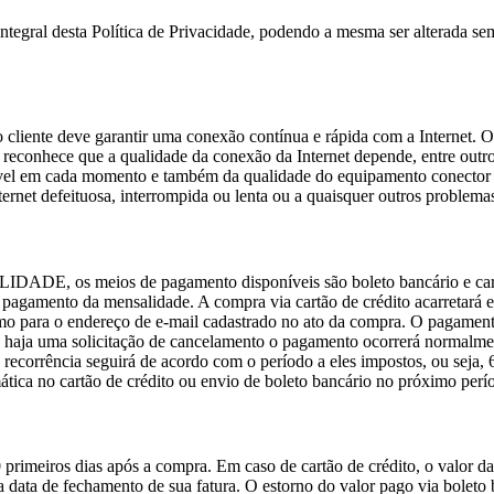
tegral desta Política de Privacidade, podendo a mesma ser alterada se
o cliente deve garantir uma conexão contínua e rápida com a Internet. O
e reconhece que a qualidade da conexão da Internet depende, entre outro
onível em cada momento e também da qualidade do equipamento conecto
ernet defeituosa, interrompida ou lenta ou a quaisquer outros problema
IDADE, os meios de pagamento disponíveis são boleto bancário e ca
 do pagamento da mensalidade. A compra via cartão de crédito acarretar
mo para o endereço de e-mail cadastrado no ato da compra. O pagament
o haja uma solicitação de cancelamento o pagamento ocorrerá normalmen
ecorrência seguirá de acordo com o período a eles impostos, ou seja, 
ática no cartão de crédito ou envio de boleto bancário no próximo per
0 primeiros dias após a compra. Em caso de cartão de crédito, o valor d
 data de fechamento de sua fatura. O estorno do valor pago via boleto 