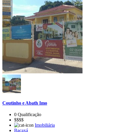
Coutinho e Abath Imo
0 Qualificação
$$$$
Imobiliária
Bacaxá