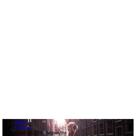
Home
Notícias
Carnê de IPTU Saquarema