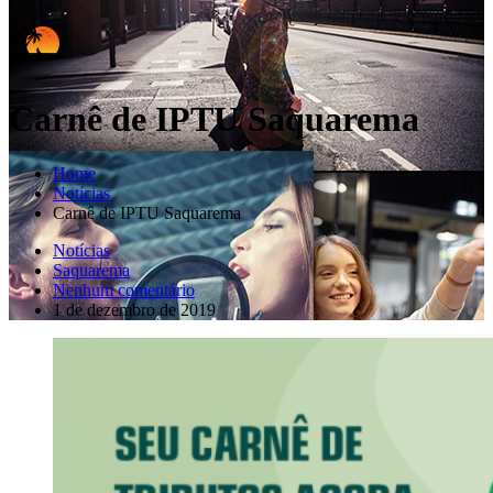
Carnê de IPTU Saquarema
Home
Notícias
Carnê de IPTU Saquarema
Notícias
Saquarema
Nenhum comentário
1 de dezembro de 2019